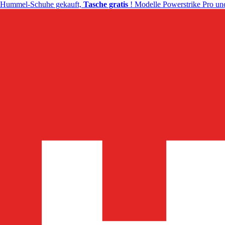
Hummel-Schuhe gekauft,
Tasche gratis
! Modelle Powerstrike Pro und