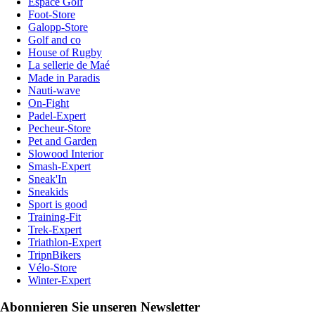
Espace Golf
Foot-Store
Galopp-Store
Golf and co
House of Rugby
La sellerie de Maé
Made in Paradis
Nauti-wave
On-Fight
Padel-Expert
Pecheur-Store
Pet and Garden
Slowood Interior
Smash-Expert
Sneak'In
Sneakids
Sport is good
Training-Fit
Trek-Expert
Triathlon-Expert
TripnBikers
Vélo-Store
Winter-Expert
Abonnieren Sie unseren Newsletter