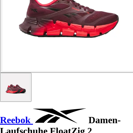
Reebok
Damen-
Laufschuhe FloatZig 2