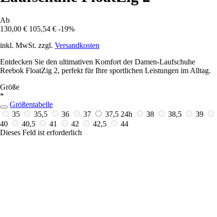
Ab
130,00 €
105,54 €
-19%
inkl. MwSt. zzgl.
Versandkosten
Entdecken Sie den ultimativen Komfort der Damen-Laufschuhe
Reebok FloatZig 2, perfekt für Ihre sportlichen Leistungen im Alltag.
Größe
*
Größentabelle
35
35,5
36
37
37,5
24h
38
38,5
39
40
40,5
41
42
42,5
44
Dieses Feld ist erforderlich