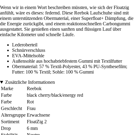
Wenn wir in einem Wort beschreiben müssten, wie sich der Floatzig
anfühlt, wäre es dieses: federnd. Diese Reebok Laufschuhe sind mit
einem unterstützenden Obermaterial, einer Superfloat+ Dämpfung, die
die Energie zurückgibt, und einem reaktionsschnellen Carbongummi
ausgestattet. Sie genießen einen sanften und flüssigen Lauf über
einfache Kilometer und schnelle Läufe.
Lederoberteil
Schnürverschluss
EVA-Mittelsohle
Außensohle aus hochabriebfestem Gummi mit Textilfutter
Obermaterial: 57 % Textil-Polyester, 43 % PU-Synthesefilm;
Futter: 100 % Textil; Sohle: 100 % Gummi
Zusätzliche Informationen
Marke
Reebok
Farbe
black cherry/black/energy red
Farbe
Rot
Geschlecht
Frau
Altersgruppe
Erwachsene
Sortiment
FloatZig 2
Drop
6 mm
Stabilität
Neutre