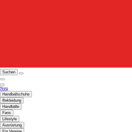
Suchen
Neu
Handballschuhe
Bekleidung
Handbälle
Fans
Lifestyle
Ausrüstung
Für Vereine