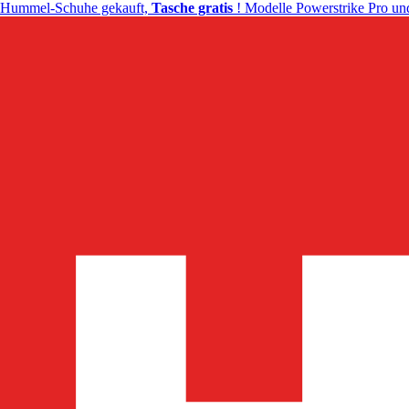
Hummel-Schuhe gekauft,
Tasche gratis
! Modelle Powerstrike Pro und