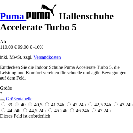
Puma
Hallenschuhe
Accelerate Turbo 5
Ab
110,00 €
99,00 €
-10%
inkl. MwSt. zzgl.
Versandkosten
Entdecken Sie die Indoor-Schuhe Puma Accelerate Turbo 5, die
Leistung und Komfort vereinen für schnelle und agile Bewegungen
auf dem Feld.
Größe
*
Größentabelle
39
40
40,5
41
24h
42
24h
42,5
24h
43
24h
44
24h
44,5
24h
45
24h
46
24h
47
24h
Dieses Feld ist erforderlich