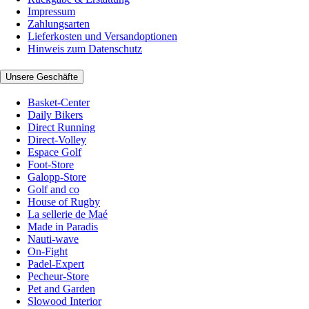
Impressum
Zahlungsarten
Lieferkosten und Versandoptionen
Hinweis zum Datenschutz
Unsere Geschäfte
Basket-Center
Daily Bikers
Direct Running
Direct-Volley
Espace Golf
Foot-Store
Galopp-Store
Golf and co
House of Rugby
La sellerie de Maé
Made in Paradis
Nauti-wave
On-Fight
Padel-Expert
Pecheur-Store
Pet and Garden
Slowood Interior