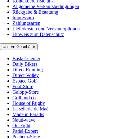
Kontaktieren Sie uns
Allgemeine Verkaufsbedingungen
Rückgabe & Erstattung
Impressum
Zahlungsarten
Lieferkosten und Versandoptionen
Hinweis zum Datenschutz
Unsere Geschäfte
Basket-Center
Daily Bikers
Direct Running
Direct-Volley
Espace Golf
Foot-Store
Galopp-Store
Golf and co
House of Rugby
La sellerie de Maé
Made in Paradis
Nauti-wave
On-Fight
Padel-Expert
Pecheur-Store