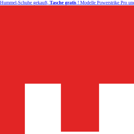
Hummel-Schuhe gekauft,
Tasche gratis
! Modelle Powerstrike Pro und