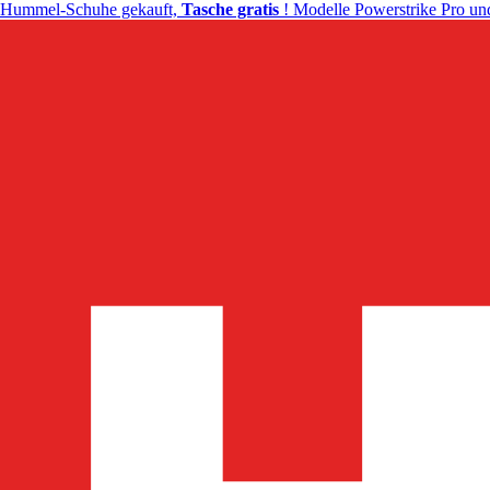
Hummel-Schuhe gekauft,
Tasche gratis
! Modelle Powerstrike Pro und