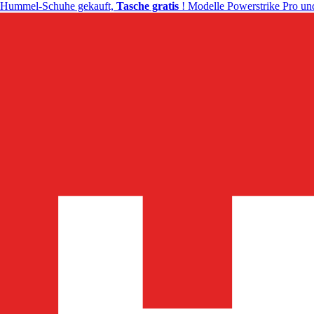
Hummel-Schuhe gekauft,
Tasche gratis
! Modelle Powerstrike Pro und