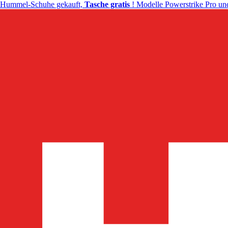
Hummel-Schuhe gekauft,
Tasche gratis
! Modelle Powerstrike Pro und