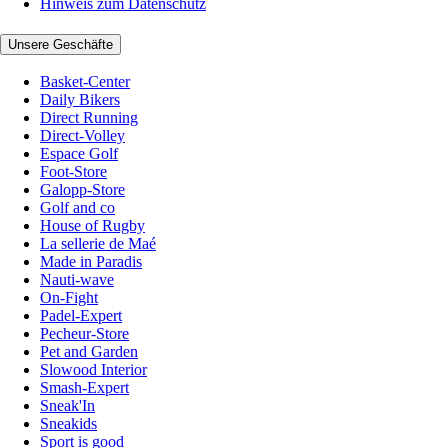
Hinweis zum Datenschutz
Unsere Geschäfte
Basket-Center
Daily Bikers
Direct Running
Direct-Volley
Espace Golf
Foot-Store
Galopp-Store
Golf and co
House of Rugby
La sellerie de Maé
Made in Paradis
Nauti-wave
On-Fight
Padel-Expert
Pecheur-Store
Pet and Garden
Slowood Interior
Smash-Expert
Sneak'In
Sneakids
Sport is good