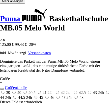
Mehr anzeigen
Puma
Basketballschuhe
MB.05 Melo World
Ab
125,00 €
99,43 €
-20%
inkl. MwSt. zzgl.
Versandkosten
Dominiere das Parkett mit der Puma MB.05 Melo World, einem
einzigartigen 1-of-1, das eine mutige türkisfarbene Farbe mit der
legendären Reaktivität der Nitro-Dämpfung verbindet.
Größe
*
Größentabelle
39
40
40,5
41
24h
42
24h
42,5
43
24h
44
24h
44,5
24h
45
46
47
24h
48
Dieses Feld ist erforderlich