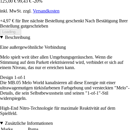
125,00 €
99,43 €
-20%
inkl. MwSt. zzgl.
Versandkosten
+4,97 €
für Ihre nächste Bestellung geschenkt
Nach Bestätigung Ihrer
Bestellung gutgeschrieben
Loading...
Beschreibung
Eine außergewöhnliche Verbindung
Melo spielt weit über allen Umgebungsgeräuschen. Wenn die
Stimmung auf dem Parkett elektrisierend wird, verbindet er sich auf
einem Niveau, das nur er erreichen kann.
Design 1-of-1
Die MB.05 Melo World kanalisieren all diese Energie mit einer
ultrawagemutigen türkisfarbenen Farbgebung und versteckten "Melo"-
Details, die sein Selbstbewusstsein und seinen "1-of-1"-Stil
widerspiegeln.
High-End Nitro-Technologie für maximale Reaktivität auf dem
Spielfeld.
Zusätzliche Informationen
Marke
Puma