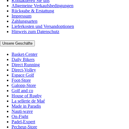
Kontaktieren Sie uns
Allgemeine Verkaufsbedingungen
Rückgabe & Erstattung
Impressum
Zahlungsarten
Lieferkosten und Versandoptionen
Hinweis zum Datenschutz
Unsere Geschäfte
Basket-Center
Daily Bikers
Direct Running
Direct-Volley
Espace Golf
Foot-Store
Galopp-Store
Golf and co
House of Rugby
La sellerie de Maé
Made in Paradis
Nauti-wave
On-Fight
Padel-Expert
Pecheur-Store