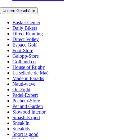
Unsere Geschäfte
Basket-Center
Daily Bikers
Direct Running
Direct-Volley
Espace Golf
Foot-Store
Galopp-Store
Golf and co
House of Rugby
La sellerie de Maé
Made in Paradis
Nauti-wave
On-Fight
Padel-Expert
Pecheur-Store
Pet and Garden
Slowood Interior
Smash-Expert
Sneak'In
Sneakids
Sport is good