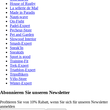
House of Rugby
La sellerie de Maé
Made in Paradis
Nauti-wave
On-Fight
Padel-Expert
Pecheur-Store
Pet and Garden
Slowood Interior
Smash-Expert
Sneak'In
Sneakids
Sport is good
Training-Fit
Trek-Expert
Triathlon-Expert
TripnBikers
Vélo-Store
Winter-Expert
Abonnieren Sie unseren Newsletter
Profitieren Sie von 10% Rabatt, wenn Sie sich für unseren Newsletter
anmelden