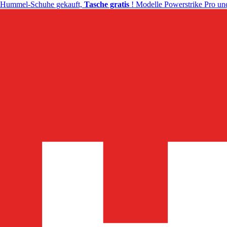
Hummel-Schuhe gekauft,
Tasche gratis
! Modelle Powerstrike Pro und