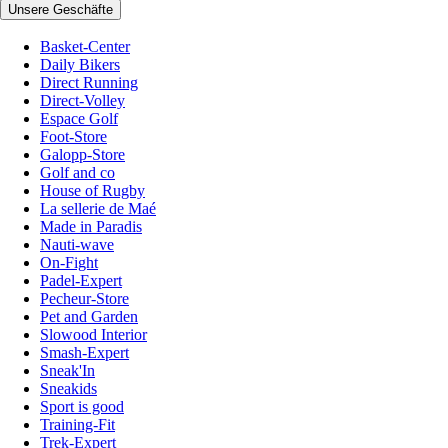
Unsere Geschäfte
Basket-Center
Daily Bikers
Direct Running
Direct-Volley
Espace Golf
Foot-Store
Galopp-Store
Golf and co
House of Rugby
La sellerie de Maé
Made in Paradis
Nauti-wave
On-Fight
Padel-Expert
Pecheur-Store
Pet and Garden
Slowood Interior
Smash-Expert
Sneak'In
Sneakids
Sport is good
Training-Fit
Trek-Expert