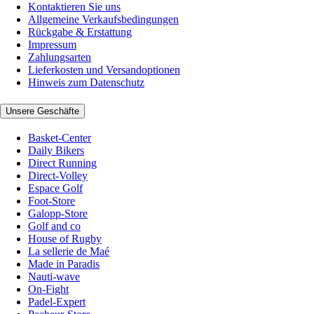
Kontaktieren Sie uns
Allgemeine Verkaufsbedingungen
Rückgabe & Erstattung
Impressum
Zahlungsarten
Lieferkosten und Versandoptionen
Hinweis zum Datenschutz
Unsere Geschäfte
Basket-Center
Daily Bikers
Direct Running
Direct-Volley
Espace Golf
Foot-Store
Galopp-Store
Golf and co
House of Rugby
La sellerie de Maé
Made in Paradis
Nauti-wave
On-Fight
Padel-Expert