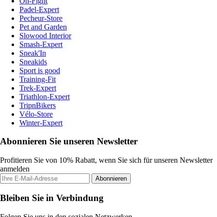
On-Fight
Padel-Expert
Pecheur-Store
Pet and Garden
Slowood Interior
Smash-Expert
Sneak'In
Sneakids
Sport is good
Training-Fit
Trek-Expert
Triathlon-Expert
TripnBikers
Vélo-Store
Winter-Expert
Abonnieren Sie unseren Newsletter
Profitieren Sie von 10% Rabatt, wenn Sie sich für unseren Newsletter
anmelden
Abonnieren
Bleiben Sie in Verbindung
Folgen Sie uns in den sozialen Netzwerken