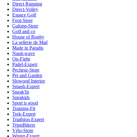
Direct Running
Direct-Volley
Espace Golf
Foot-Store
Galopp-Store
Golf and co
House of Rugby
La sellerie de Maé
Made in Paradis
Nauti-wave
On-Fight
Padel-Expert
Pecheur-Store
Pet and Garden
Slowood Interior
Smash-Expert
Sneak'In
Sneakids
Sport is good
Training-Fit
Trek-Expert
Triathlon-Expert
TripnBikers
Vélo-Store
Winter-Expert