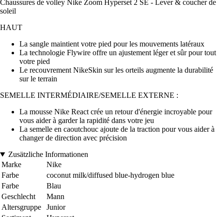
Chaussures de volley Nike Zoom Hyperset 2 SE - Lever & coucher de
soleil
HAUT
La sangle maintient votre pied pour les mouvements latéraux
La technologie Flywire offre un ajustement léger et sûr pour tout
votre pied
Le recouvrement NikeSkin sur les orteils augmente la durabilité
sur le terrain
SEMELLE INTERMÉDIAIRE/SEMELLE EXTERNE :
La mousse Nike React crée un retour d'énergie incroyable pour
vous aider à garder la rapidité dans votre jeu
La semelle en caoutchouc ajoute de la traction pour vous aider à
changer de direction avec précision
Zusätzliche Informationen
Marke
Nike
Farbe
coconut milk/diffused blue-hydrogen blue
Farbe
Blau
Geschlecht
Mann
Altersgruppe
Junior