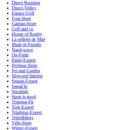
Direct Running
Direct-Volley
Espace Golf
Foot-Store
Galopp-Store
Golf and co
House of Rugby
La sellerie de Maé
Made in Paradis
Nauti-wave
On-Fight
Padel-Expert
Pecheur-Store
Pet and Garden
Slowood Interior
Smash-Expert
Sneak'In
Sneakids
Sport is good
Training-Fit
Trek-Expert
Triathlon-Expert
TripnBikers
Vélo-Store
Winter-Expert