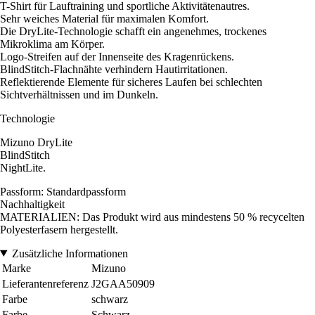
T-Shirt für Lauftraining und sportliche Aktivitätenautres.
Sehr weiches Material für maximalen Komfort.
Die DryLite-Technologie schafft ein angenehmes, trockenes
Mikroklima am Körper.
Logo-Streifen auf der Innenseite des Kragenrückens.
BlindStitch-Flachnähte verhindern Hautirritationen.
Reflektierende Elemente für sicheres Laufen bei schlechten
Sichtverhältnissen und im Dunkeln.
Technologie
Mizuno DryLite
BlindStitch
NightLite.
Passform: Standardpassform
Nachhaltigkeit
MATERIALIEN: Das Produkt wird aus mindestens 50 % recycelten
Polyesterfasern hergestellt.
Zusätzliche Informationen
Marke
Mizuno
Lieferantenreferenz
J2GAA50909
Farbe
schwarz
Farbe
Schwarz