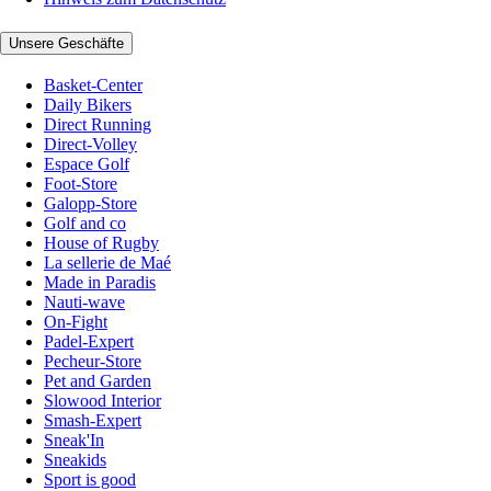
Unsere Geschäfte
Basket-Center
Daily Bikers
Direct Running
Direct-Volley
Espace Golf
Foot-Store
Galopp-Store
Golf and co
House of Rugby
La sellerie de Maé
Made in Paradis
Nauti-wave
On-Fight
Padel-Expert
Pecheur-Store
Pet and Garden
Slowood Interior
Smash-Expert
Sneak'In
Sneakids
Sport is good