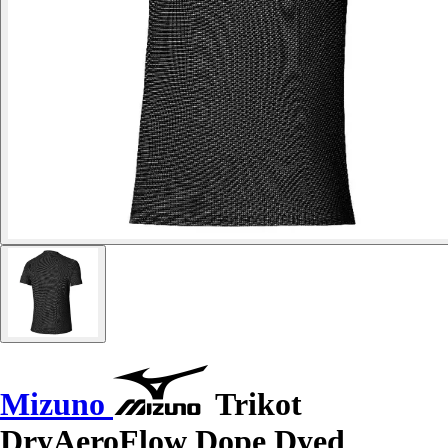
Mizuno
Trikot
DryAeroFlow Dope Dyed