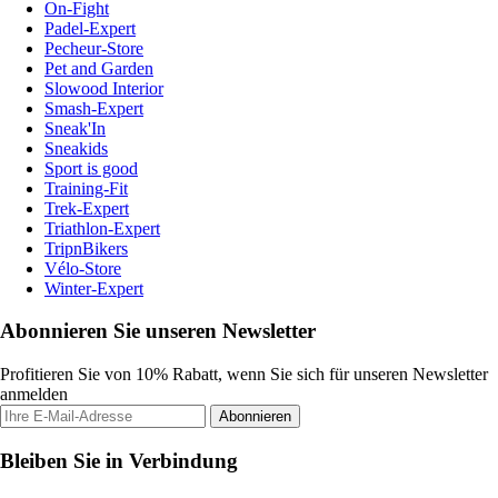
On-Fight
Padel-Expert
Pecheur-Store
Pet and Garden
Slowood Interior
Smash-Expert
Sneak'In
Sneakids
Sport is good
Training-Fit
Trek-Expert
Triathlon-Expert
TripnBikers
Vélo-Store
Winter-Expert
Abonnieren Sie unseren Newsletter
Profitieren Sie von 10% Rabatt, wenn Sie sich für unseren Newsletter
anmelden
Abonnieren
Bleiben Sie in Verbindung