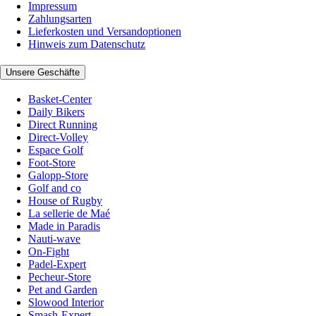
Impressum
Zahlungsarten
Lieferkosten und Versandoptionen
Hinweis zum Datenschutz
Unsere Geschäfte
Basket-Center
Daily Bikers
Direct Running
Direct-Volley
Espace Golf
Foot-Store
Galopp-Store
Golf and co
House of Rugby
La sellerie de Maé
Made in Paradis
Nauti-wave
On-Fight
Padel-Expert
Pecheur-Store
Pet and Garden
Slowood Interior
Smash-Expert