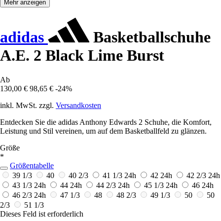
Mehr anzeigen
adidas
Basketballschuhe
A.E. 2 Black Lime Burst
Ab
130,00 €
98,65 €
-24%
inkl. MwSt. zzgl.
Versandkosten
Entdecken Sie die adidas Anthony Edwards 2 Schuhe, die Komfort,
Leistung und Stil vereinen, um auf dem Basketballfeld zu glänzen.
Größe
*
Größentabelle
39 1/3
40
40 2/3
41 1/3
24h
42
24h
42 2/3
24h
43 1/3
24h
44
24h
44 2/3
24h
45 1/3
24h
46
24h
46 2/3
24h
47 1/3
48
48 2/3
49 1/3
50
50
2/3
51 1/3
Dieses Feld ist erforderlich