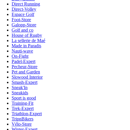
Direct Running
Direct-Volley
Espace Golf
Foot-Store
Galopp-Store
Golf and co
House of Rugby
La sellerie de Maé
Made in Paradis
Nauti-wave
On-Fight
Padel-Expert
Pecheur-Store
Pet and Garden
Slowood Interior
Smash-Expert
Sneak'In
Sneakids
Sport is good
Training-Fit
Trek-Expert
Triathlon-Expert
TripnBikers
Vélo-Store
Winter-Expert