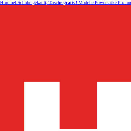
Hummel-Schuhe gekauft,
Tasche gratis
! Modelle Powerstrike Pro und