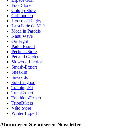
Espace Golf
Foot-Store
Galopp-Store
Golf and co
House of Rugby
La sellerie de Maé
Made in Paradis
Nauti-wave
On-Fight
Padel-Expert
Pecheur-Store
Pet and Garden
Slowood Interior
Smash-Expert
Sneak'In
Sneakids
Sport is good
Training-Fit
Trek-Expert
Triathlon-Expert
TripnBikers
Vélo-Store
Winter-Expert
Abonnieren Sie unseren Newsletter