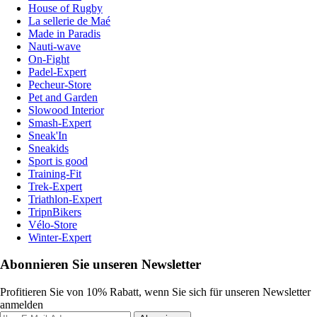
House of Rugby
La sellerie de Maé
Made in Paradis
Nauti-wave
On-Fight
Padel-Expert
Pecheur-Store
Pet and Garden
Slowood Interior
Smash-Expert
Sneak'In
Sneakids
Sport is good
Training-Fit
Trek-Expert
Triathlon-Expert
TripnBikers
Vélo-Store
Winter-Expert
Abonnieren Sie unseren Newsletter
Profitieren Sie von 10% Rabatt, wenn Sie sich für unseren Newsletter
anmelden