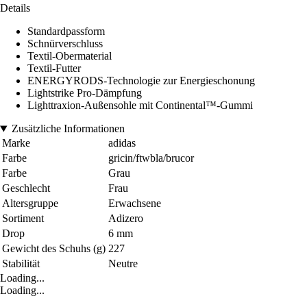
Details
Standardpassform
Schnürverschluss
Textil-Obermaterial
Textil-Futter
ENERGYRODS-Technologie zur Energieschonung
Lightstrike Pro-Dämpfung
Lighttraxion-Außensohle mit Continental™-Gummi
Zusätzliche Informationen
Marke
adidas
Farbe
gricin/ftwbla/brucor
Farbe
Grau
Geschlecht
Frau
Altersgruppe
Erwachsene
Sortiment
Adizero
Drop
6 mm
Gewicht des Schuhs (g)
227
Stabilität
Neutre
Loading...
Loading...