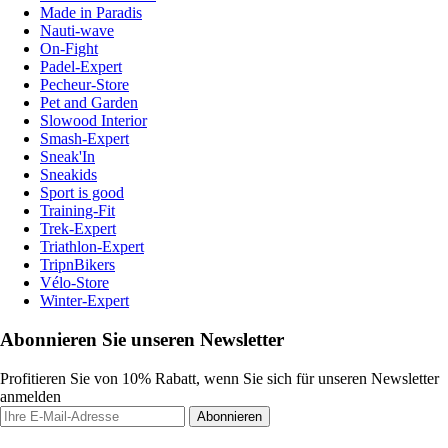
Made in Paradis
Nauti-wave
On-Fight
Padel-Expert
Pecheur-Store
Pet and Garden
Slowood Interior
Smash-Expert
Sneak'In
Sneakids
Sport is good
Training-Fit
Trek-Expert
Triathlon-Expert
TripnBikers
Vélo-Store
Winter-Expert
Abonnieren Sie unseren Newsletter
Profitieren Sie von 10% Rabatt, wenn Sie sich für unseren Newsletter
anmelden
Abonnieren