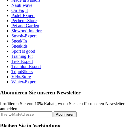
Made in Paradis
Nauti-wave
On-Fight
Padel-Expert
Pecheur-Store
Pet and Garden
Slowood Interior
Smash-Expert
Sneak'In
Sneakids
Sport is good
Training-Fit
Trek-Expert
Triathlon-Expert
TripnBikers
Vélo-Store
Winter-Expert
Abonnieren Sie unseren Newsletter
Profitieren Sie von 10% Rabatt, wenn Sie sich für unseren Newsletter
anmelden
Abonnieren
Bleiben Sie in Verbindung