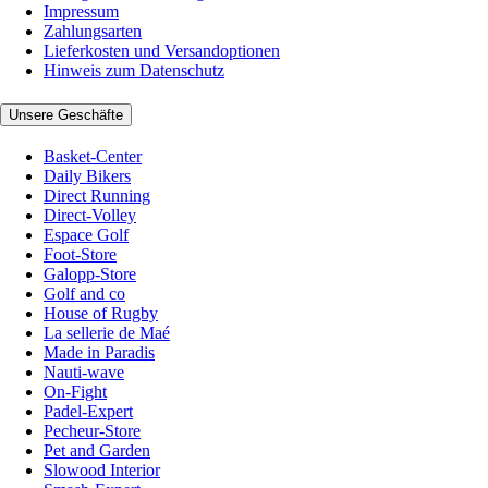
Impressum
Zahlungsarten
Lieferkosten und Versandoptionen
Hinweis zum Datenschutz
Unsere Geschäfte
Basket-Center
Daily Bikers
Direct Running
Direct-Volley
Espace Golf
Foot-Store
Galopp-Store
Golf and co
House of Rugby
La sellerie de Maé
Made in Paradis
Nauti-wave
On-Fight
Padel-Expert
Pecheur-Store
Pet and Garden
Slowood Interior