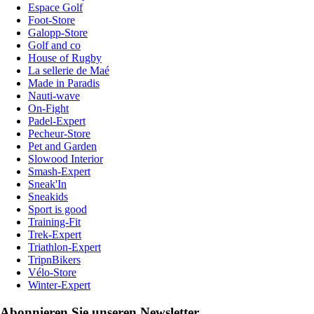
Espace Golf
Foot-Store
Galopp-Store
Golf and co
House of Rugby
La sellerie de Maé
Made in Paradis
Nauti-wave
On-Fight
Padel-Expert
Pecheur-Store
Pet and Garden
Slowood Interior
Smash-Expert
Sneak'In
Sneakids
Sport is good
Training-Fit
Trek-Expert
Triathlon-Expert
TripnBikers
Vélo-Store
Winter-Expert
Abonnieren Sie unseren Newsletter