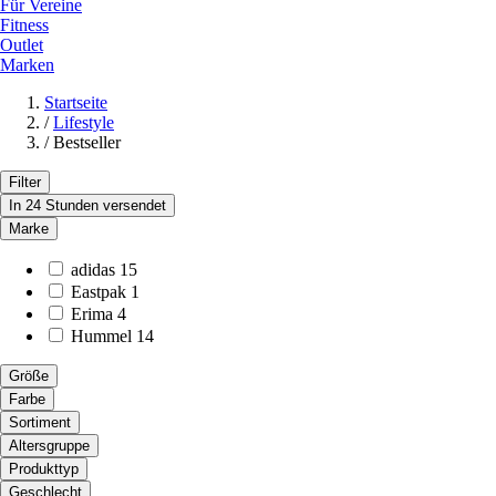
Für Vereine
Fitness
Outlet
Marken
Startseite
/
Lifestyle
/
Bestseller
Filter
In 24 Stunden versendet
Marke
adidas
15
Eastpak
1
Erima
4
Hummel
14
Größe
Farbe
Sortiment
Altersgruppe
Produkttyp
Geschlecht