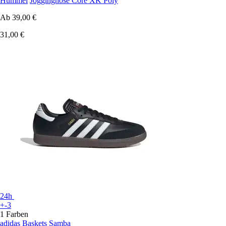
Hummel
Jogginghose Core XK Poly
Ab
39,00 €
31,00 €
24h
+-3
1 Farben
adidas
Baskets Samba