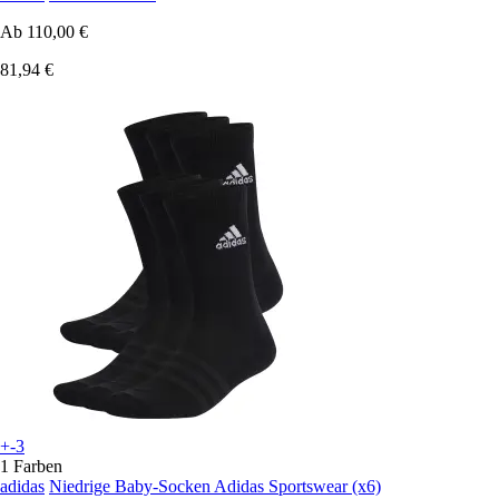
Ab
110,00 €
81,94 €
+-3
1 Farben
adidas
Niedrige Baby-Socken Adidas Sportswear (x6)