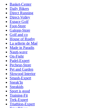
Basket-Center
Daily Bikers
Direct Running
Direct-Volley
Espace Golf
Foot-Store
Galopp-Store
Golf and co
House of Rugby
La sellerie de Maé
Made in Paradis
Nauti-wave
On-Fight
Padel-Expert
Pecheur-Store
Pet and Garden
Slowood Interior
Smash-Expert
Sneak'In
Sneakids
Sport is good
Training-Fit
Trek-Expert
Triathlon-Expert