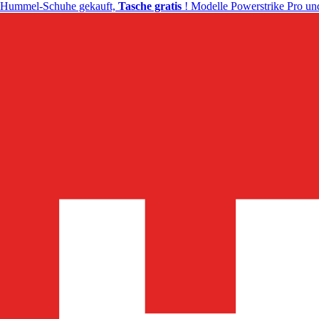
Hummel-Schuhe gekauft,
Tasche gratis
! Modelle Powerstrike Pro und