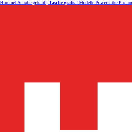
Hummel-Schuhe gekauft,
Tasche gratis
! Modelle Powerstrike Pro und