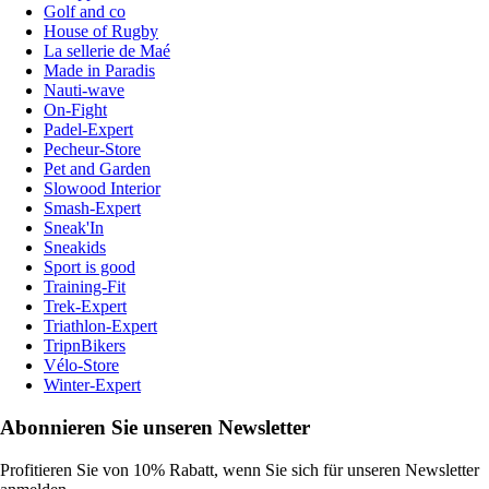
Golf and co
House of Rugby
La sellerie de Maé
Made in Paradis
Nauti-wave
On-Fight
Padel-Expert
Pecheur-Store
Pet and Garden
Slowood Interior
Smash-Expert
Sneak'In
Sneakids
Sport is good
Training-Fit
Trek-Expert
Triathlon-Expert
TripnBikers
Vélo-Store
Winter-Expert
Abonnieren Sie unseren Newsletter
Profitieren Sie von 10% Rabatt, wenn Sie sich für unseren Newsletter