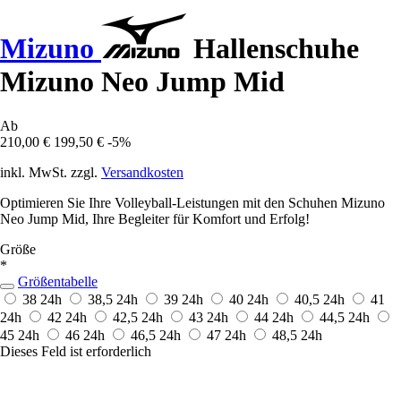
Mizuno
Hallenschuhe
Mizuno Neo Jump Mid
Ab
210,00 €
199,50 €
-5%
inkl. MwSt. zzgl.
Versandkosten
Optimieren Sie Ihre Volleyball-Leistungen mit den Schuhen Mizuno
Neo Jump Mid, Ihre Begleiter für Komfort und Erfolg!
Größe
*
Größentabelle
38
24h
38,5
24h
39
24h
40
24h
40,5
24h
41
24h
42
24h
42,5
24h
43
24h
44
24h
44,5
24h
45
24h
46
24h
46,5
24h
47
24h
48,5
24h
Dieses Feld ist erforderlich