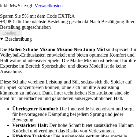
inkl. MwSt. zzgl.
Versandkosten
Sparen Sie 5%
mit dem Code
EXTRA
+9,98 €
für Ihre nächste Bestellung geschenkt
Nach Bestätigung Ihrer
Bestellung gutgeschrieben
Loading...
Beschreibung
Die
Hallen Schuhe Mizuno Mizuno Neo Jump Mid
sind speziell für
Volleyball-Enthusiasten entwickelt und bieten optimalen Komfort und
Halt während intensiver Spiele. Die Marke Mizuno ist bekannt für ihre
Expertise im Bereich Sportschuhe, und dieses Modell ist da keine
Ausnahme.
Diese Schuhe vereinen Leistung und Stil, sodass sich die Spieler auf
ihr Spiel konzentrieren können, ohne sich um ihre Ausrüstung
kümmern zu müssen. Dank ihrer technischen Konstruktion sind sie
ideal für Innenflächen und garantieren außergewöhnlichen Halt.
Überlegener Komfort:
Die Innensohle ist gepolstert und sorgt
für hervorragende Dämpfung bei jedem Sprung und jeder
Bewegung.
Verstärkter Halt:
Der hohe Schaft bietet zusätzlichen Halt am
Knöchel und verringert das Risiko von Verletzungen.
Effektive Traktion:
Die Außensohle verfügt über spezielle