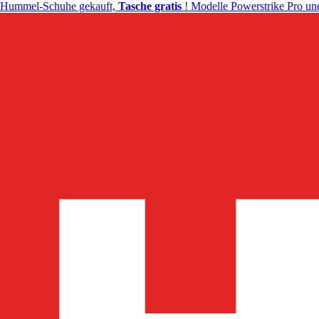
Hummel-Schuhe gekauft,
Tasche gratis
! Modelle Powerstrike Pro und