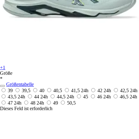
+1
Größe
*
Größentabelle
39
39,5
40
40,5
41,5
24h
42
24h
42,5
24h
43,5
24h
44
24h
44,5
24h
45
46
24h
46,5
24h
47
24h
48
24h
49
50,5
Dieses Feld ist erforderlich