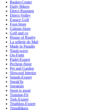
Basket-Center
Daily Bikers
Direct Running
Direct-Volley
Espace Golf
Foot-Store
Galopp-Store
Golf and co
House of Rugby
La sellerie de Maé
Made in Paradis
Nauti-wave
On-Fight
Padel-Expert
Pecheur-Store
Pet and Garden
Slowood Interior
Smash-Expert
Sneak'In
Sneakids
Sport is good
Training-Fit
Trek-Expert
Triathlon-Expert
TripnBikers