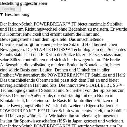
Bestellung gutgeschrieben
Loading...
Beschreibung
Der Indoor-Schuh POWERBREAK™ FF bietet maximale Stabilität
und Halt, um Richtungswechsel ohne Bedenken zu meistern. Er wurde
für Komfort entwickelt und erhöht zudem die Kraft und
Bewegungsfreiheit auf dem Spielfeld. Das umschließende
Obermaterial sorgt für einen perfekten Sitz und Halt bei seitlichen
Bewegungen. Die STABLETRUSS™-Technologie an den Seiten des
Schuhs stabilisiert den Fuß von der Spitze bis zur Ferse, sodass man
seine Stütze kontrollieren und sich sicher bewegen kann. Die breite
Außensohle, die vollständig mit dem Boden in Kontakt steht, bietet
eine solide Basis zum Laufen, Drehen und Umkehren in aller
Freiheit.Wie garantiert die POWERBREAK™ FF Stabilität und Halt?
Das umschließende Obermaterial passt sich dem Fuß an und bietet
unvergleichlichen Halt und Sitz. Die innovative STABLETRUSS™-
Technologie garantiert Stabilität und Sicherheit von der Spitze bis zur
Ferse. Die breite Außensohle, die vollständig mit dem Boden in
Kontakt steht, bietet eine solide Basis für kontrollierte Stützen und
totale Bewegungsfreiheit.Was sind die weiteren Eigenschaften der
POWERBREAK™ FF? Dieser Schuh wurde entwickelt, um Stabilität
und Halt zu gewährleisten. Wir haben ihn stundenlang in unserem
Institut für Sportwissenschaften (ISS) in Japan getestet und verfeinert.
Der Indoor-Schuh POWERBREAK™ FF wurde verbessert, um Ihr