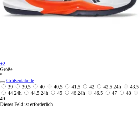
+2
Größe
*
Größentabelle
39
39,5
40
40,5
41,5
42
42,5
24h
43,5
44
24h
44,5
24h
45
46
24h
46,5
47
48
49
Dieses Feld ist erforderlich