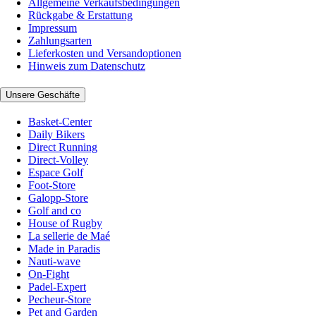
Allgemeine Verkaufsbedingungen
Rückgabe & Erstattung
Impressum
Zahlungsarten
Lieferkosten und Versandoptionen
Hinweis zum Datenschutz
Unsere Geschäfte
Basket-Center
Daily Bikers
Direct Running
Direct-Volley
Espace Golf
Foot-Store
Galopp-Store
Golf and co
House of Rugby
La sellerie de Maé
Made in Paradis
Nauti-wave
On-Fight
Padel-Expert
Pecheur-Store
Pet and Garden