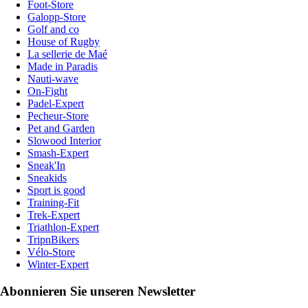
Foot-Store
Galopp-Store
Golf and co
House of Rugby
La sellerie de Maé
Made in Paradis
Nauti-wave
On-Fight
Padel-Expert
Pecheur-Store
Pet and Garden
Slowood Interior
Smash-Expert
Sneak'In
Sneakids
Sport is good
Training-Fit
Trek-Expert
Triathlon-Expert
TripnBikers
Vélo-Store
Winter-Expert
Abonnieren Sie unseren Newsletter