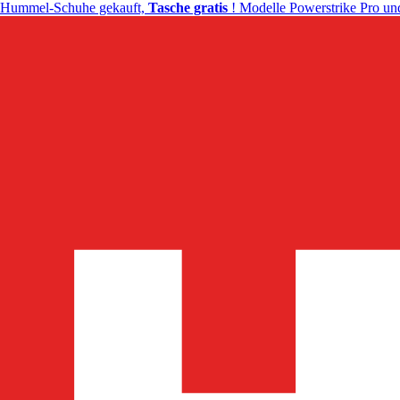
Hummel-Schuhe gekauft,
Tasche gratis
! Modelle Powerstrike Pro und