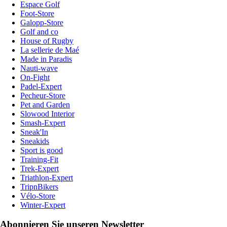
Espace Golf
Foot-Store
Galopp-Store
Golf and co
House of Rugby
La sellerie de Maé
Made in Paradis
Nauti-wave
On-Fight
Padel-Expert
Pecheur-Store
Pet and Garden
Slowood Interior
Smash-Expert
Sneak'In
Sneakids
Sport is good
Training-Fit
Trek-Expert
Triathlon-Expert
TripnBikers
Vélo-Store
Winter-Expert
Abonnieren Sie unseren Newsletter