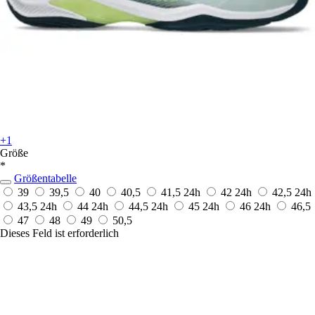
+1
Größe
*
Größentabelle
39
39,5
40
40,5
41,5
24h
42
24h
42,5
24h
43,5
24h
44
24h
44,5
24h
45
24h
46
24h
46,5
47
48
49
50,5
Dieses Feld ist erforderlich