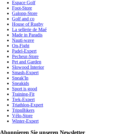
Espace Golf
Foot-Store
Galopp-Store
Golf and co
House of Rugby
La sellerie de Maé
Made in Paradis
Nauti-wave
On-Fight
Padel-Expert
Pecheur-Store
Pet and Garden
Slowood Interior
Smash-Expert
Sneak'In
Sneakids
Sport is good
Training-Fit
Trek-Expert
Triathlon-Expert
TripnBikers
Vélo-Store
Winter-Expert
Abonnieren Sie unseren Newsletter