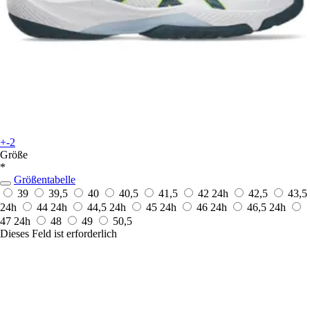
+-2
Größe
*
Größentabelle
39
39,5
40
40,5
41,5
42
24h
42,5
43,5
24h
44
24h
44,5
24h
45
24h
46
24h
46,5
24h
47
24h
48
49
50,5
Dieses Feld ist erforderlich