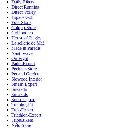
Daily Bikers
Direct Running
Direct-Volley
Espace Golf
Foot-Store
Galopp-Store
Golf and co
House of Rugby
La sellerie de Maé
Made in Paradis
Nauti-wave
On-Fight
Padel-Expert
Pecheur-Store
Pet and Garden
Slowood Interior
Smash-Expert
Sneak'In
Sneakids
Sport is good
Training-Fit
Trek-Expert
Triathlon-Expert
TripnBikers
Vélo-Store