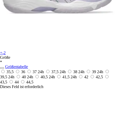
+-2
Größe
*
Größentabelle
35,5
36
37
24h
37,5
24h
38
24h
39
24h
39,5
24h
40
24h
40,5
24h
41,5
24h
42
42,5
43,5
44
44,5
Dieses Feld ist erforderlich