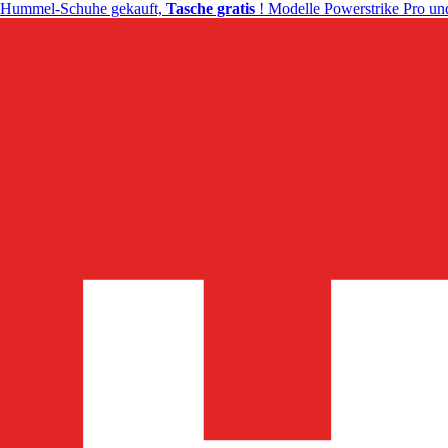
Hummel-Schuhe gekauft,
Tasche gratis
! Modelle Powerstrike Pro und