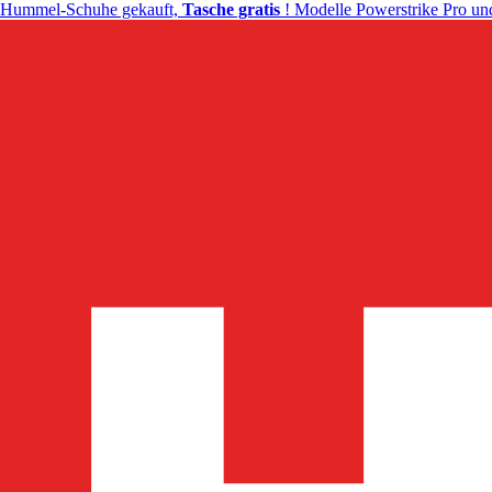
Hummel-Schuhe gekauft,
Tasche gratis
! Modelle Powerstrike Pro und