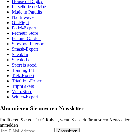
House of Rugby
La sellerie de Maé
Made in Paradis
Nauti-wave
On-Fight
Padel-Expert
Pecheur-Store
Pet and Garden
Slowood Interior
Smash-Expert
Sneak'In
Sneakids
Sport is good
Training-Fit
Trek-Expert
Triathlon-Expert
TripnBikers
Vélo-Store
Winter-Expert
Abonnieren Sie unseren Newsletter
Profitieren Sie von 10% Rabatt, wenn Sie sich für unseren Newsletter
anmelden
Abonnieren