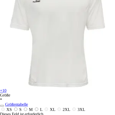
+10
Größe
*
Größentabelle
XS
S
M
L
XL
2XL
3XL
Dieses Feld ist erforderlich