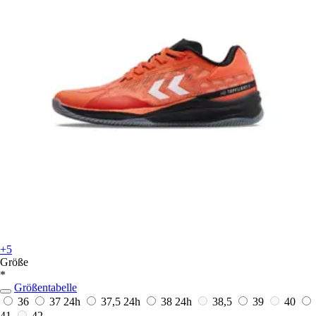
+5
Größe
*
Größentabelle
36
37
24h
37,5
24h
38
24h
38,5
39
40
41
42