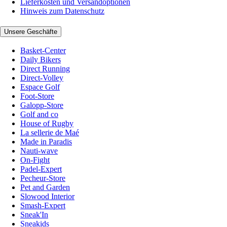
Lieferkosten und Versandoptionen
Hinweis zum Datenschutz
Unsere Geschäfte
Basket-Center
Daily Bikers
Direct Running
Direct-Volley
Espace Golf
Foot-Store
Galopp-Store
Golf and co
House of Rugby
La sellerie de Maé
Made in Paradis
Nauti-wave
On-Fight
Padel-Expert
Pecheur-Store
Pet and Garden
Slowood Interior
Smash-Expert
Sneak'In
Sneakids