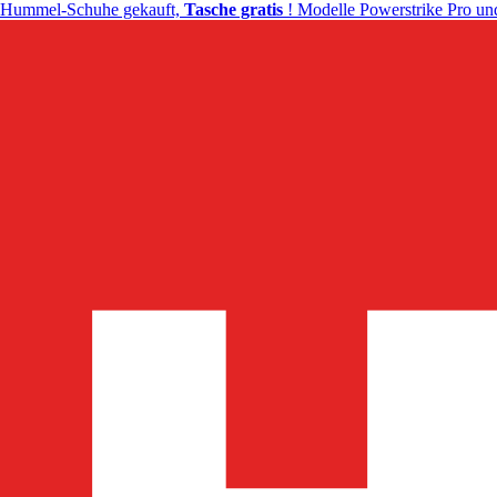
Hummel-Schuhe gekauft,
Tasche gratis
! Modelle Powerstrike Pro und