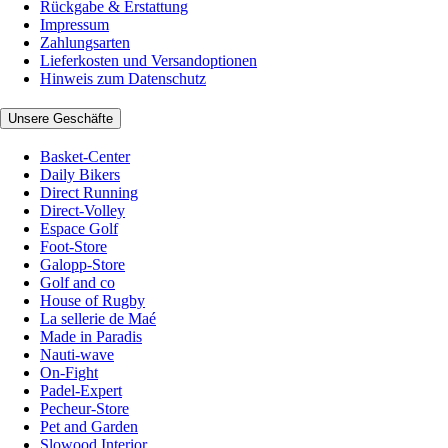
Rückgabe & Erstattung
Impressum
Zahlungsarten
Lieferkosten und Versandoptionen
Hinweis zum Datenschutz
Unsere Geschäfte
Basket-Center
Daily Bikers
Direct Running
Direct-Volley
Espace Golf
Foot-Store
Galopp-Store
Golf and co
House of Rugby
La sellerie de Maé
Made in Paradis
Nauti-wave
On-Fight
Padel-Expert
Pecheur-Store
Pet and Garden
Slowood Interior