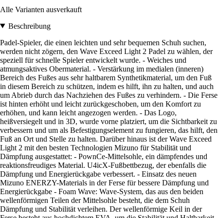
Alle Varianten ausverkauft
Beschreibung
Padel-Spieler, die einen leichten und sehr bequemen Schuh suchen,
werden nicht zögern, den Wave Exceed Light 2 Padel zu wählen, der
speziell für schnelle Spieler entwickelt wurde. - Weiches und
atmungsaktives Obermaterial. - Verstärkung im medialen (inneren)
Bereich des Fußes aus sehr haltbarem Synthetikmaterial, um den Fuß
in diesem Bereich zu schützen, indem es hilft, ihn zu halten, und auch
um Abrieb durch das Nachziehen des Fußes zu verhindern. - Die Ferse
ist hinten erhöht und leicht zurückgeschoben, um den Komfort zu
erhöhen, und kann leicht angezogen werden. - Das Logo,
heißversiegelt und in 3D, wurde vorne platziert, um die Sichtbarkeit zu
verbessern und um als Befestigungselement zu fungieren, das hilft, den
Fuß an Ort und Stelle zu halten. Darüber hinaus ist der Wave Exceed
Light 2 mit den besten Technologien Mizuno für Stabilität und
Dämpfung ausgestattet: - PownCe-Mittelsohle, ein dämpfendes und
reaktionsfreudiges Material. U4icX-Fußbettbezug, der ebenfalls die
Dämpfung und Energierückgabe verbessert. - Einsatz des neuen
Mizuno ENERZY-Materials in der Ferse für bessere Dämpfung und
Energierückgabe - Foam Wave: Wave-System, das aus den beiden
wellenförmigen Teilen der Mittelsohle besteht, die dem Schuh
Dämpfung und Stabilität verleihen. Der wellenförmige Keil in der
Ferse besteht aus hochdichtem EVA, um die Stabilität und Haltbarkeit