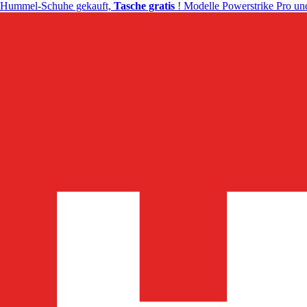
Hummel-Schuhe gekauft,
Tasche gratis
! Modelle Powerstrike Pro und